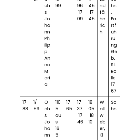
ch
99
96
45
nd
hn
s
17
17
fä
,
Jo
09
45
hn
Fo
ha
ric
rtf
nn
h
üh
Ph
ru
ilip
ng
p
Ge
An
b.
na
St.
M
Ro
ari
lle
a
17
67
17
1/
O
110
17
17
18
W
So
88
59
ch
5
65
37
05
oll
hn
s
au
17
18
w
Jo
s
46
10
eb
ha
16
er,
nn
5
Kl