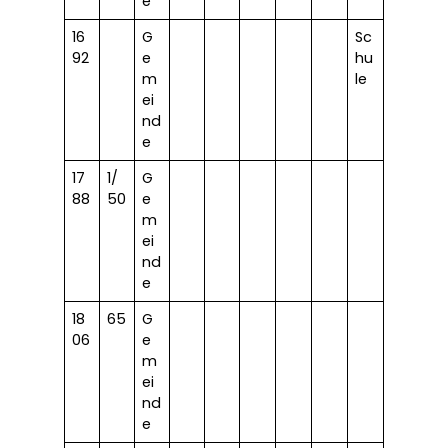
e
16
G
Sc
92
e
hu
m
le
ei
nd
e
17
1/
G
88
50
e
m
ei
nd
e
18
65
G
06
e
m
ei
nd
e