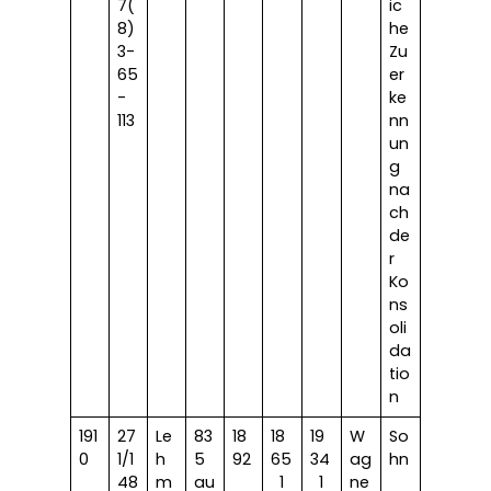
7(
ic
8)
he
3-
Zu
65
er
-
ke
113
nn
un
g
na
ch
de
r
Ko
ns
oli
da
tio
n
191
27
Le
83
18
18
19
W
So
0
1/1
h
5
92
65
34
ag
hn
48
m
au
1
1
ne