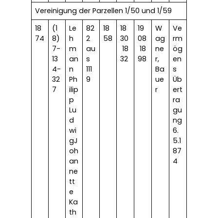
Vereinigung der Parzellen 1/50 und 1/59
18
(1
Le
82
18
18
19
W
Ve
74
8)
h
2
58
30
08
ag
rm
7-
m
au
18
18
ne
ög
13
an
s
32
98
r,
en
4-
n
111
Ba
s
32
Ph
9
ue
Üb
7
ilip
r
ert
p
ra
Lu
gu
d
ng
wi
6.
gJ
5.1
oh
87
an
4
ne
tt
e
Ka
th