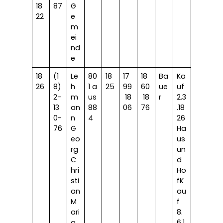
18
87
G
22
e
m
ei
nd
e
18
(1
Le
80
18
17
18
Ba
Ka
26
8)
h
1 a
25
99
60
ue
uf
2-
m
us
18
18
r
2.3
13
an
88
06
76
.18
0-
n
4
26
76
G
Ha
eo
us
rg
un
C
d
hri
Ho
sti
fK
an
au
M
f
ari
8.
a
6.1