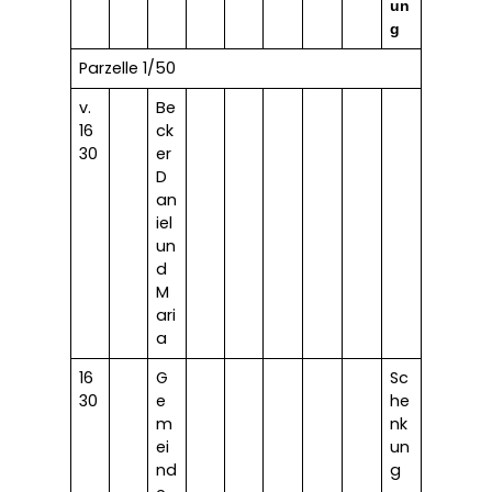
un
g
Parzelle 1/50
v.
Be
16
ck
30
er
D
an
iel
un
d
M
ari
a
16
G
Sc
30
e
he
m
nk
ei
un
nd
g