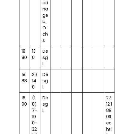
ari
na
ge
b.
O
ch
s
18
13
De
80
0
sg
l.
18
21/
De
88
14
sg
8
l.
18
(1
De
27.
90
8)
sg
12.1
7-
l.
89
19
0R
0-
ec
32
htl