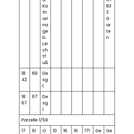
Ka
83
th
3
ari
G
na
ar
ge
te
b.
n
Lei
ch
tf
uß
18
69
De
42
sg
l.
18
67
De
67
sg
l.
Parzelle 1/59
17
61
O
10
16
16
171
Ge
Ge