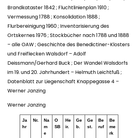
Brandkataster 1842 ; Fluchtlinienplan 1910 ;
Vermessung 1788 ; Konsolidation 1888 ;
Flurbereinigung 1960 ; Inventarisierung des
Ortskernes 1976 ; Stockbücher nach 1788 und 1888
– alle OAW ; Geschichte des Benedictiner-Klosters
und Freiflecken Walsdorf – Adolf
Deissmann/Gerhard Buck ; Der Wandel Walsdorfs
im 19. und 20. Jahrhundert – Helmuth Leichtfuß ;
Datenblatt zur Liegenschaft Knappegasse 4 –
Werner Janzing
Werner Janzing
Ja
Nr.
Na
O
He
Ge
Ge
Be
Be
hr
m
SB
ir.
b.
st.
ruf
me
e
rk