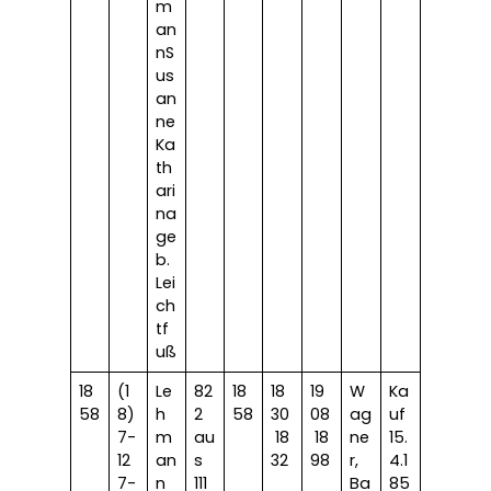
m
an
nS
us
an
ne
Ka
th
ari
na
ge
b.
Lei
ch
tf
uß
18
(1
Le
82
18
18
19
W
Ka
58
8)
h
2
58
30
08
ag
uf
7-
m
au
18
18
ne
15.
12
an
s
32
98
r,
4.1
7-
n
111
Ba
85