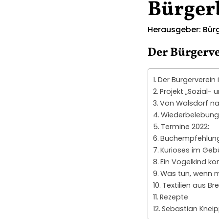
Bürger
Herausgeber: Bürg
Der Bürgerve
Der Bürgerverein 
Projekt „Sozial-
Von Walsdorf na
Wiederbelebung 
Termine 2022:
Buchempfehlun
Kurioses im Geb
Ein Vogelkind ko
Was tun, wenn ma
Textilien aus B
Rezepte
Sebastian Kneip