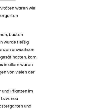
tivitäten waren wie
tergarten
umen, bauten
 wurde fleißig
flanzen anwuchsen
 gesät hatten, kam
es in allem waren
gen von vielen der
r und Pflanzen im
 bzw. neu
lostergarten und