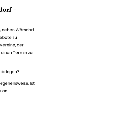
dorf –
f, neben Wörsdorf
gebote zu
Vereine, der
 einen Termin zur
zubringen?
rgehensweise. Ist
s an.