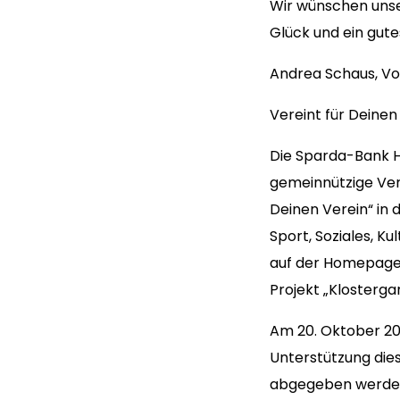
Wir wünschen unse
Glück und ein gute
Andrea Schaus, V
Vereint für Deine
Die Sparda-Bank H
gemeinnützige Ver
Deinen Verein“ in 
Sport, Soziales, K
auf der Homepag
Projekt „Klosterga
Am 20. Oktober 202
Unterstützung die
abgegeben werden