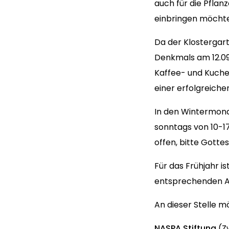
auch für die Pflan
einbringen möchte
Da der Klostergart
Denkmals am 12.09
Kaffee- und Kuchen
einer erfolgreiche
In den Wintermona
sonntags von 10-17
offen, bitte Gotte
Für das Frühjahr is
entsprechenden A
An dieser Stelle m
NASPA Stiftung
(Z