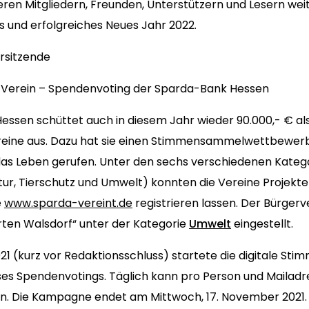
ren Mitgliedern, Freunden, Unterstützern und Lesern wei
s und erfolgreiches Neues Jahr 2022.
orsitzende
n Verein – Spendenvoting der Sparda-Bank Hessen
essen schüttet auch in diesem Jahr wieder 90.000,- € a
eine aus. Dazu hat sie einen Stimmensammelwettbewerb 
das Leben gerufen. Unter den sechs verschiedenen Katego
ultur, Tierschutz und Umwelt) konnten die Vereine Projek
e
www.sparda-vereint.de
registrieren lassen. Der Bürgerv
rten Walsdorf“ unter der Kategorie
Umwelt
eingestellt.
1 (kurz vor Redaktionsschluss) startete die digitale St
ses Spendenvotings. Täglich kann pro Person und Mailad
. Die Kampagne endet am Mittwoch, 17. November 2021.