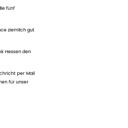
ie fünf
nce ziemlich gut
ank Hessen den
hricht per Mail
men für unser