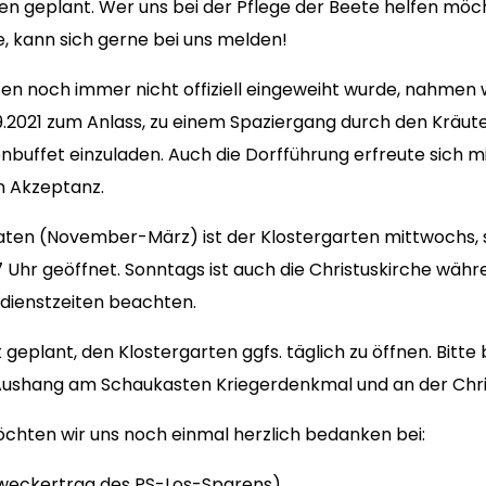
zen geplant. Wer uns bei der Pflege der Beete helfen möc
, kann sich gerne bei uns melden!
en noch immer nicht offiziell eingeweiht wurde, nahmen 
.2021 zum Anlass, zu einem Spaziergang durch den Kräut
buffet einzuladen. Auch die Dorfführung erfreute sich m
n Akzeptanz.
ten (November-März) ist der Klostergarten mittwochs,
 Uhr geöffnet. Sonntags ist auch die Christuskirche währe
sdienstzeiten beachten.
t geplant, den Klostergarten ggfs. täglich zu öffnen. Bitt
ushang am Schaukasten Kriegerdenkmal und an der Chris
öchten wir uns noch einmal herzlich bedanken bei:
weckertrag des PS-Los-Sparens),