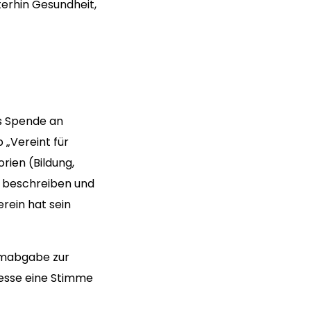
terhin Gesundheit,
ls Spende an
„Vereint für
rien (Bildung,
te beschreiben und
erein hat sein
immabgabe zur
resse eine Stimme