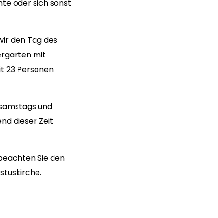
hte oder sich sonst
wir den Tag des
ergarten mit
it 23 Personen
 samstags und
nd dieser Zeit
e beachten Sie den
tuskirche.