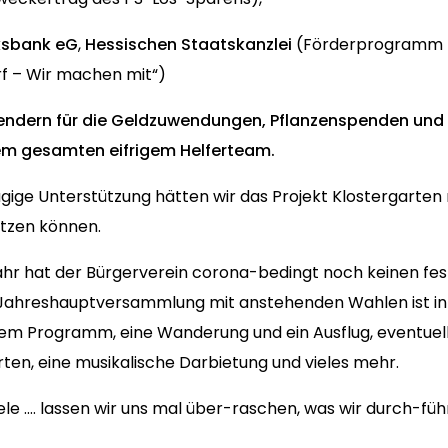
ksbank eG
,
Hessischen Staatskanzlei
(Förderprogramm f
f – Wir machen mit“)
pendern für die Geldzuwendungen, Pflanzenspenden un
dem gesamten eifrigem Helferteam.
ige Unterstützung hätten wir das Projekt Klostergarten 
tzen können.
ahr hat der Bürgerverein corona-bedingt noch keinen fe
Jahreshauptversammlung mit anstehenden Wahlen ist in 
dem Programm, eine Wanderung und ein Ausflug, eventuell 
ten, eine musikalische Darbietung und vieles mehr.
ele .… lassen wir uns mal über-raschen, was wir durch-fü