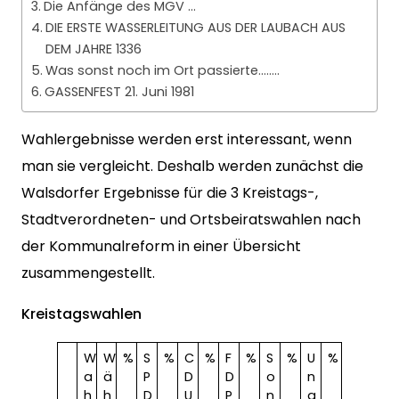
Die Anfänge des MGV …
DIE ERSTE WASSERLEITUNG AUS DER LAUBACH AUS
DEM JAHRE 1336
Was sonst noch im Ort passierte……..
GASSENFEST 21. Juni 1981
Wahlergebnisse werden erst interessant, wenn
man sie vergleicht. Deshalb werden zunächst die
Walsdorfer Ergebnisse für die 3 Kreistags-,
Stadtverordneten- und Ortsbeiratswahlen nach
der Kommunalreform in einer Übersicht
zusammengestellt.
Kreistagswahlen
W
W
%
S
%
C
%
F
%
S
%
U
%
a
ä
P
D
D
o
n
h
h
D
U
P
n
g