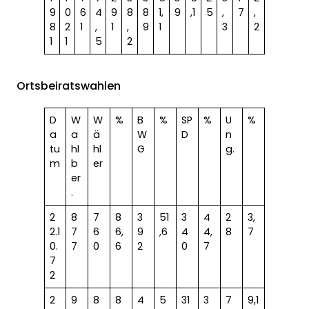
9
0
6
4
9
8
8
1,
9
,1
5
,
7
,
8
2
1
,
1
,
9
1
3
2
1
1
5
2
Ortsbeiratswahlen
D
W
W
%
B
%
SP
%
U
%
a
a
ä
W
D
n
tu
hl
hl
G
g.
m
b
er
er
.
2
8
7
8
3
51
3
4
2
3,
2.1
7
6
6,
9
,6
4
4,
8
7
0.
7
0
6
2
0
7
7
2
2
9
8
8
4
5
31
3
7
9,1