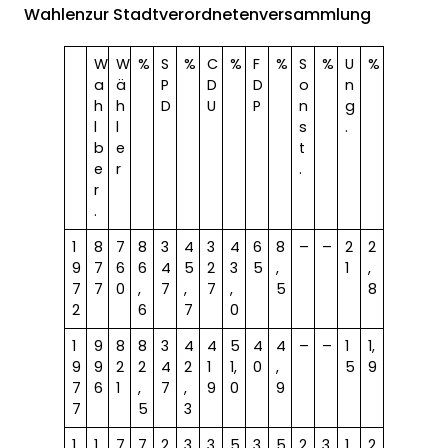
Wahlenzur Stadtverordnetenversammlung
W
W
%
S
%
C
%
F
%
S
%
U
%
a
ä
P
D
D
o
n
h
h
D
U
P
n
g
l
l
s
.
b
e
t
e
r
.
r
.
1
8
7
8
3
4
3
4
6
8
–
–
2
2
9
7
6
6
4
5
2
3
5
,
1
,
7
7
0
,
7
,
7
,
5
8
2
6
7
0
1
9
8
8
3
4
4
5
4
4
–
–
1
1,
9
9
2
2
4
2
1
1,
0
,
5
9
7
6
1
,
7
,
9
0
9
7
5
3
1
1
7
7
2
3
3
5
3
5
2
3
1
2