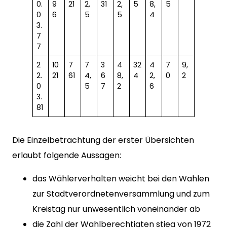
0.
9
21
2,
31
2,
5
8,
5
0
6
5
5
4
3.
7
7
2
10
7
7
3
4
32
4
7
9,
2.
21
61
4,
6
8,
4
2,
0
2
0
5
7
2
6
3.
81
Die Einzelbetrachtung der erster Übersichten
erlaubt folgende Aussagen:
das Wählerverhalten weicht bei den Wahlen
zur Stadtverordnetenversammlung und zum
Kreistag nur unwesentlich voneinander ab
die Zahl der Wahlberechtigten stieg von 1972