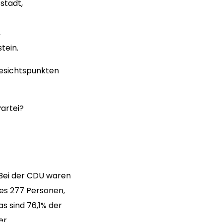
stadt,
,
tein.
Gesichtspunkten
Partei?
 Bei der CDU waren
 es 277 Personen,
s sind 76,1% der
er