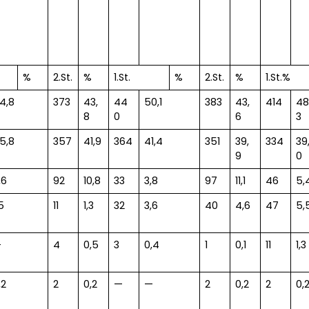
%
2.St.
%
1.St.
%
2.St.
%
1.St.%
4,8
373
43,
44
50,1
383
43,
414
48
8
0
6
3
5,8
357
41,9
364
41,4
351
39,
334
39
9
0
,6
92
10,8
33
3,8
97
11,1
46
5,
,5
11
1,3
32
3,6
40
4,6
47
5,
—
4
0,5
3
0,4
1
0,1
11
1,3
,2
2
0,2
—
—
2
0,2
2
0,