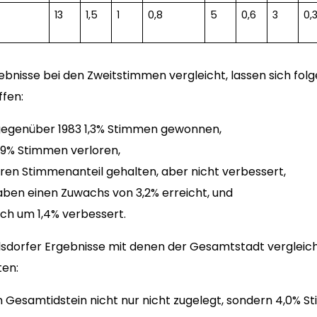
1
13
1,5
1
0,8
5
0,6
3
0,
bnisse bei den Zweitstimmen vergleicht, lassen sich fol
ffen:
gegenüber 1983 1,3% Stimmen gewonnen,
,9% Stimmen verloren,
hren Stimmenanteil gehalten, aber nicht verbessert,
aben einen Zuwachs von 3,2% erreicht, und
ich um 1,4% verbessert.
dorfer Ergebnisse mit denen der Gesamtstadt vergleic
ten:
n Gesamtidstein nicht nur nicht zugelegt, sondern 4,0% S