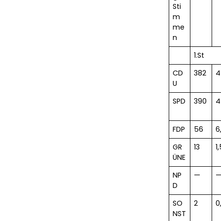
Sti
m
me
n
1.St
CD
382
4
U
SPD
390
4
FDP
56
6
GR
13
1
ÜNE
NP
—
D
SO
2
0
NST