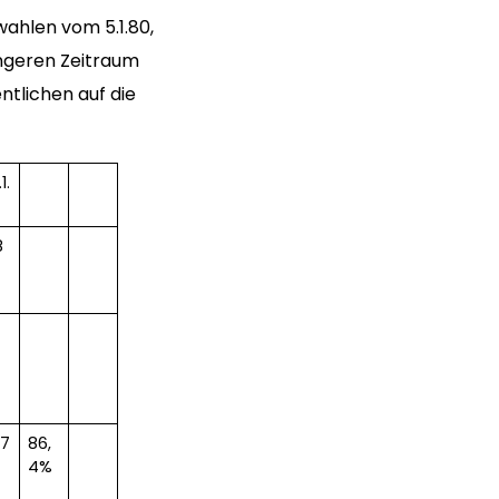
wahlen vom 5.1.80,
ängeren Zeitraum
tlichen auf die
1.
8
7
86,
4%