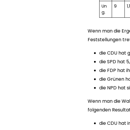
Un
9
1,
g.
Wenn man die Erge
Feststellungen tre
die CDU hat 
die SPD hat 5
die FDP hat i
die Grünen h
die NPD hat s
Wenn man die Wals
folgenden Resulta
die CDU hat i