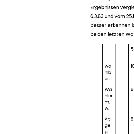
Ergebnissen vergle
6.3.83 und vom 25.
besser erkennen l
beiden letzten Wa
5
wa
1
hlb
er.
Wä
6
hler
m.
w.
Ab
8
ge
g.