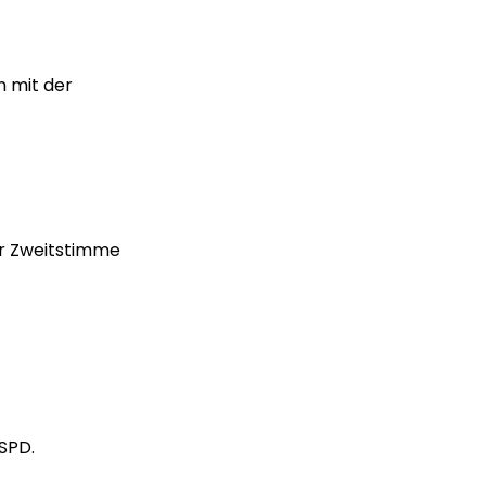
n mit der
er Zweitstimme
SPD.