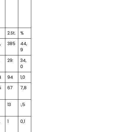
2.St.
%
,
385
44,
9
,
29:
34,
0
4
94
1,0
5
67
7,8
13
:,5
2
1
0,1