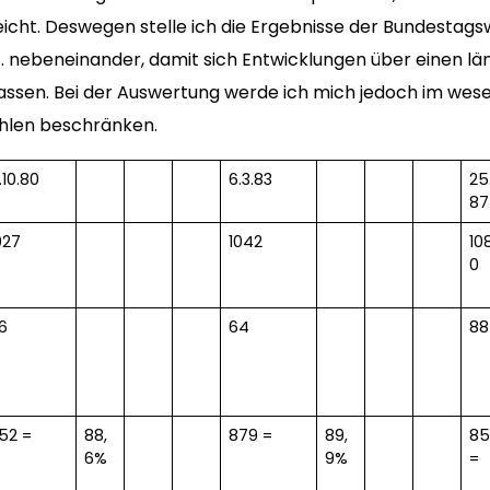
icht. Deswegen stelle ich die Ergebnisse der Bundestags
1. nebeneinander, damit sich Entwicklungen über einen l
assen. Bei der Auswertung werde ich mich jedoch im wesen
hlen beschränken.
.10.80
6.3.83
25.
87
027
1042
10
0
6
64
88
52 =
88,
879 =
89,
85
6%
9%
=