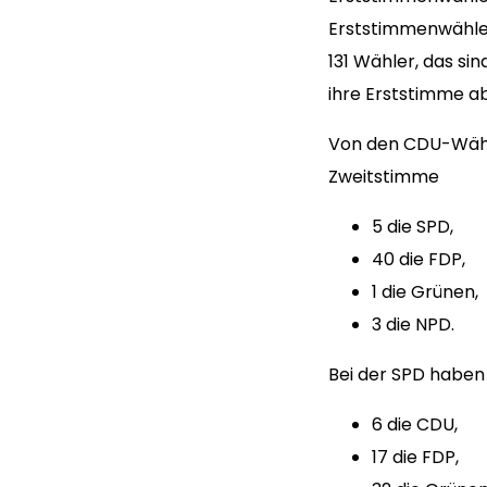
Erststimmenwähler
131 Wähler, das si
ihre Erststimme ab
Von den CDU-Wähle
Zweitstimme
5 die SPD,
40 die FDP,
1 die Grünen,
3 die NPD.
Bei der SPD haben
6 die CDU,
17 die FDP,