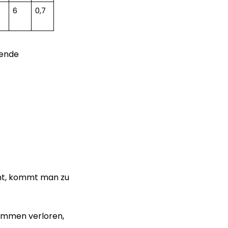
3
6
0,7
gende
ht, kommt man zu
timmen verloren,