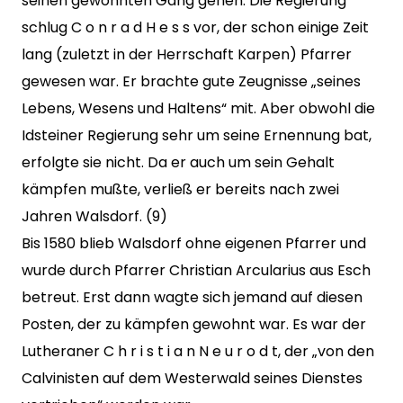
seinen gewohnten Gang gehen. Die Regierung
schlug C o n r a d H e s s vor, der schon einige Zeit
lang (zuletzt in der Herrschaft Karpen) Pfarrer
gewesen war. Er brachte gute Zeugnisse „seines
Lebens, Wesens und Haltens“ mit. Aber obwohl die
Idsteiner Regierung sehr um seine Ernennung bat,
erfolgte sie nicht. Da er auch um sein Gehalt
kämpfen mußte, verließ er bereits nach zwei
Jahren Walsdorf. (9)
Bis 1580 blieb Walsdorf ohne eigenen Pfarrer und
wurde durch Pfarrer Christian Arcularius aus Esch
betreut. Erst dann wagte sich jemand auf diesen
Posten, der zu kämpfen gewohnt war. Es war der
Lutheraner C h r i s t i a n N e u r o d t, der „von den
Calvinisten auf dem Westerwald seines Dienstes