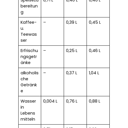
Speisezu
0,71 L
0,40 L
0,46 L
bereitun
g
Kaffee-
–
0,39 L
0,45 L
u.
Teewas
ser
Erfrischu
–
0,25 L
0,46 L
ngsgetr
änke
alkoholis
–
0,37 L
1,04 L
che
Getränk
e
Wasser
0,004 L
0,76 L
0,88 L
in
Lebens
mitteln