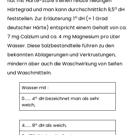
hat mit Härte-Stufe II einen relativ niedrigen
o
Härtegrad und man kann durchschnittlich 9,5
dH
o
feststellen. Zur Erläuterung: 1
dH (= 1 Grad
deutscher Härte) entspricht einem Gehalt von ca.
7 mg Calzium und ca. 4 mg Magnesium pro Liter
Wasser. Diese Salzbestandteile führen zu den
bekannten Ablagerungen und Verkrustungen,
mindern aber auch die Waschwirkung von Seifen
und Waschmitteln.
Wasser mit :
o
0……. 4
dH bezeichnet man als sehr
weich,
o
4……. 8
dH als weich,