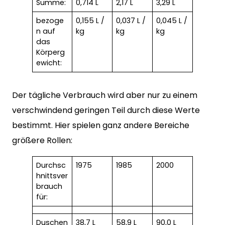
Summe:
0,714 L
2,17 L
3,29 L
bezoge
0,155 L /
0,037 L /
0,045 L /
n auf
kg
kg
kg
das
Körperg
ewicht:
Der tägliche Verbrauch wird aber nur zu einem
verschwindend geringen Teil durch diese Werte
bestimmt. Hier spielen ganz andere Bereiche
größere Rollen:
Durchsc
1975
1985
2000
hnittsver
brauch
für:
Duschen
38,7 L
58,9 L
90,0 L