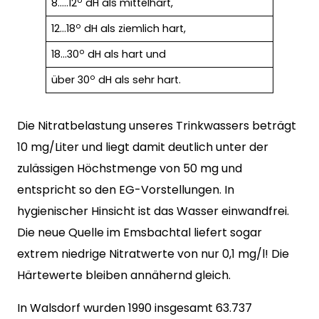
o
8…..12
dH als mittelhart,
o
12…18
dH als ziemlich hart,
o
18…30
dH als hart und
o
über 30
dH als sehr hart.
Die Nitratbelastung unseres Trinkwassers beträgt
10 mg/Liter und liegt damit deutlich unter der
zulässigen Höchstmenge von 50 mg und
entspricht so den EG-Vorstellungen. In
hygienischer Hinsicht ist das Wasser einwandfrei.
Die neue Quelle im Emsbachtal liefert sogar
extrem niedrige Nitratwerte von nur 0,1 mg/l! Die
Härtewerte bleiben annähernd gleich.
In Walsdorf wurden 1990 insgesamt 63.737