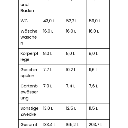
und
Baden
WC
43,0 L
52,2 L
59,0 L
Wäsche
16,0 L
16,0 L
16,0 L
wasche
n
Körperpf
8,0 L
8,0 L
8,0 L
lege
Geschirr
7,7 L
10,2 L
11,6 L
spülen
Gartenb
7,0 L
7,4 L
7,6 L
ewässer
ung
Sonstige
13,0 L
12,5 L
11,5 L
Zwecke
Gesamt
133,4 L
165,2 L
203,7 L