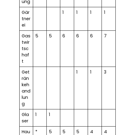
ung
Gär
1
1
1
1
tner
ei
Gas
5
5
6
6
6
7
twir
tsc
haf
t
Get
1
1
3
rän
keh
and
lun
g
Gla
1
1
ser
Hau
*
5
5
5
4
4