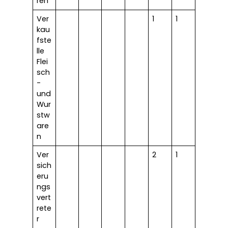
ren
Ver
1
1
kau
fste
lle
Flei
sch
-
und
Wur
stw
are
n
Ver
2
1
sich
eru
ngs
vert
rete
r