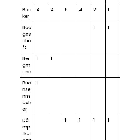
Bäc
4
4
5
4
2
1
ker
Bau
1
1
ges
chä
ft
Ber
1
1
gm
ann
Büc
1
hse
nm
ach
er
Dä
1
1
1
1
mp
fkol