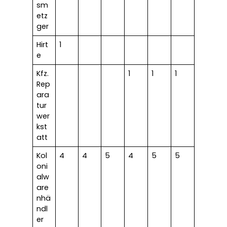
sm
etz
ger
Hirt
1
e
Kfz.
1
1
1
Rep
ara
tur
wer
kst
att
Kol
4
4
5
4
5
5
oni
alw
are
nhä
ndl
er