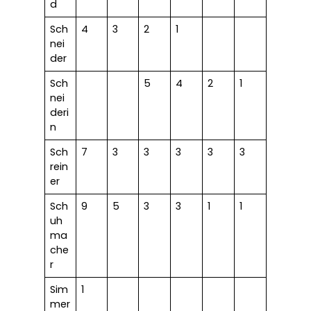
d
Sch
4
3
2
1
nei
der
Sch
5
4
2
1
nei
deri
n
Sch
7
3
3
3
3
3
rein
er
Sch
9
5
3
3
1
1
uh
ma
che
r
Sim
1
mer