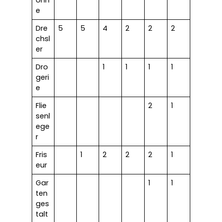
onn
e
Dre
5
5
4
2
2
2
chsl
er
Dro
1
1
1
1
geri
e
Flie
2
1
senl
ege
r
Fris
1
2
2
2
1
eur
Gar
1
1
ten
ges
talt