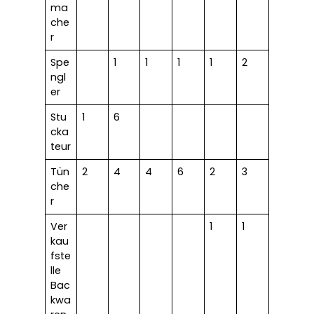
ma
che
r
Spe
1
1
1
1
2
ngl
er
Stu
1
6
cka
teur
Tün
2
4
4
6
2
3
che
r
Ver
1
1
kau
fste
lle
Bac
kwa