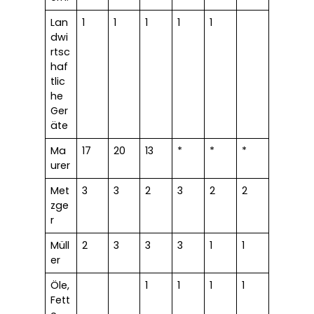
Lan
1
1
1
1
1
dwi
rtsc
haf
tlic
he
Ger
äte
Ma
17
20
13
*
*
*
urer
Met
3
3
2
3
2
2
zge
r
Müll
2
3
3
3
1
1
er
Öle,
1
1
1
1
Fett